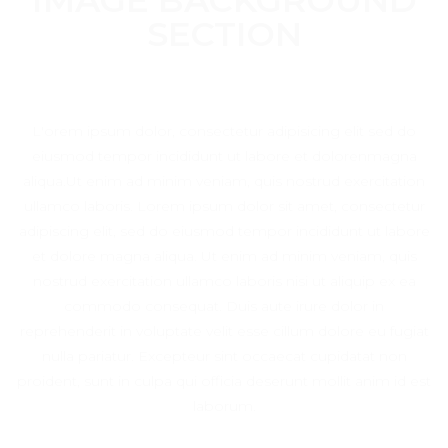
IMAGE BACKGROUND
SECTION
L'orem ipsum dolor, consectetur adipisicing elit sed do
eiusmod tempor incididunt ut labore et dolorenmagna
aliqua.Ut enim ad minim veniam, quis nostrud exercitation
ullamco laboris. Lorem ipsum dolor sit amet, consectetur
adipiscing elit, sed do eiusmod tempor incididunt ut labore
et dolore magna aliqua. Ut enim ad minim veniam, quis
nostrud exercitation ullamco laboris nisi ut aliquip ex ea
commodo consequat. Duis aute irure dolor in
reprehenderit in voluptate velit esse cillum dolore eu fugiat
nulla pariatur. Excepteur sint occaecat cupidatat non
proident, sunt in culpa qui officia deserunt mollit anim id est
laborum.